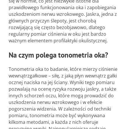
się w normie, co jest niezwykle istotne dla
prawidłowego funkcjonowania oka i zapobiegania
uszkodzeniom nerwu wzrokowego. Jaskra, jedna z
głównych przyczyn ślepoty, jest chorobą
rozwijającą się często bezobjawowo, dlatego
regularny pomiar ciśnienia w oku jest bardzo
ważnym elementem profilaktyki okulistycznej.
Na czym polega tonometria oka?
Tonometria oka to badanie, które mierzy ciśnienie
wewnątrzgałkowe – siłę, z jaką płyn wewnątrz gałki
ocznej naciska na jej ściany. Wyniki tego pomiaru
pozwalają na ocenę ryzyka rozwoju jaskry, a także
innych schorzeń oczu, które mogą prowadzić do
uszkodzenia nerwu wzrokowego i w efekcie
pogorszenia widzenia. W zależności od techniki
pomiaru, tonometria może być wykonywana
kilkoma metodami, a każda z nich oferuje
precyzyjne wyniki. Najpopularniejsze rodzaje