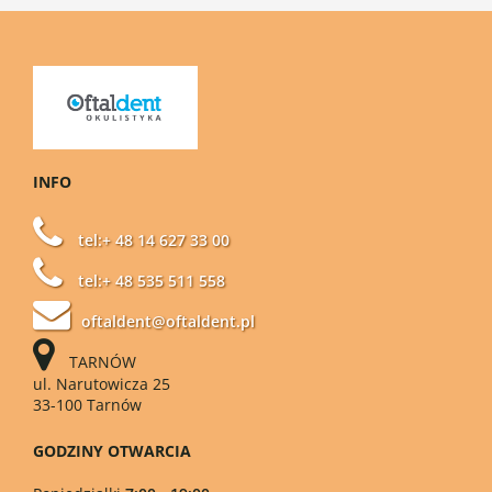
INFO
tel:+ 48 14 627 33 00
tel:+ 48 535 511 558
oftaldent@oftaldent.pl
TARNÓW
ul. Narutowicza 25
33-100 Tarnów
GODZINY OTWARCIA